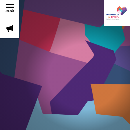
MENÜ
m