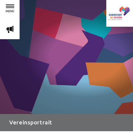
MENÜ
m
Vereinsportrait