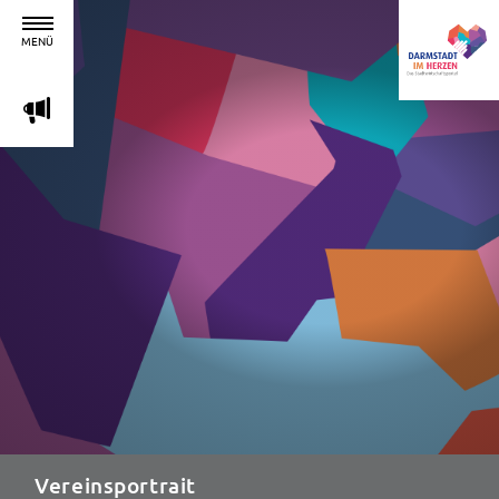
MENÜ
m
Vereinsportrait