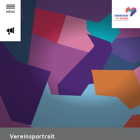
MENÜ
m
Vereinsportrait