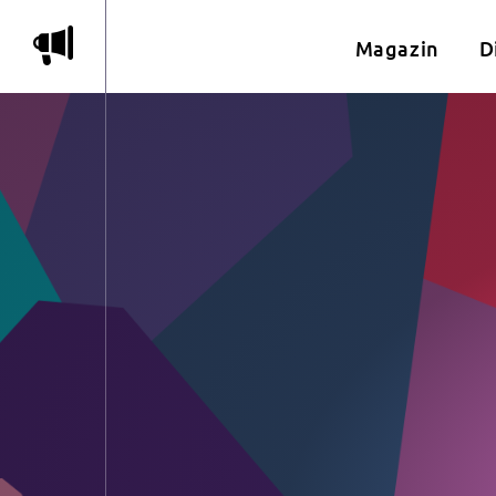
m
Magazin
D