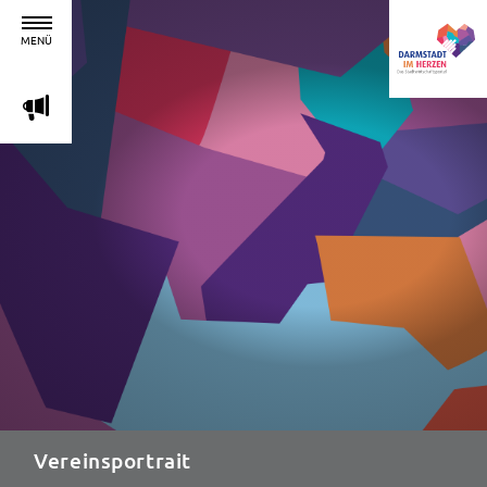
MENÜ
m
Vereinsportrait