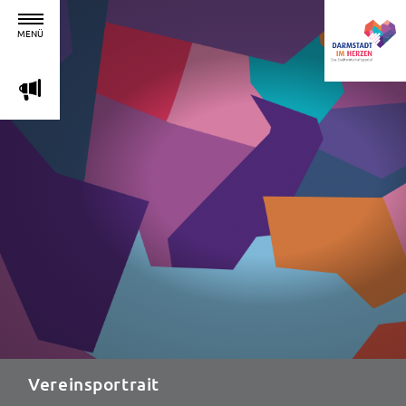
MENÜ
m
Vereinsportrait