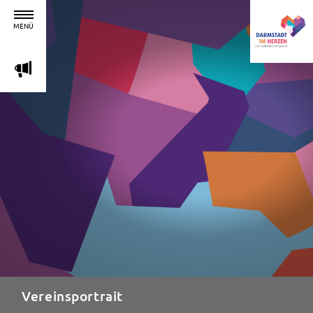
MENÜ
m
Vereinsportrait