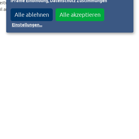
iFrame Einbindung, Datenschutz Zustimmungen
eitungslink an.
il an
Alle ablehnen
Alle akzeptieren
Einstellungen
...