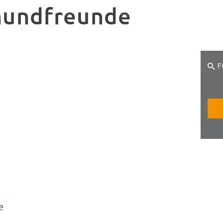
undfreunde
F
e