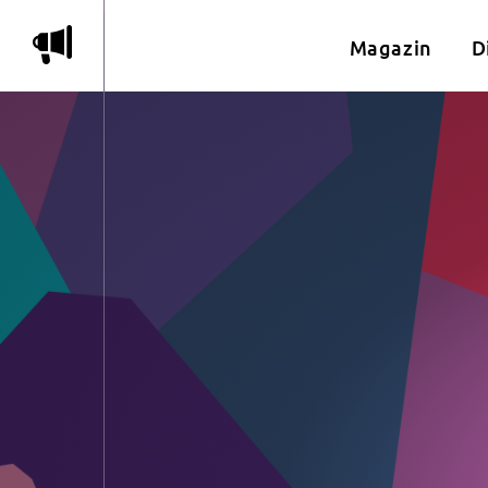
m
Magazin
D