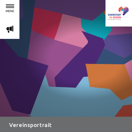
MENÜ
m
Vereinsportrait