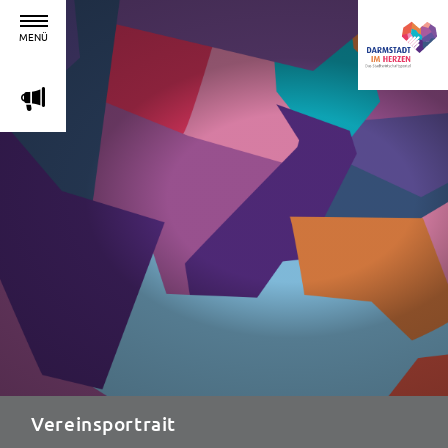
MENÜ
m
Vereinsportrait