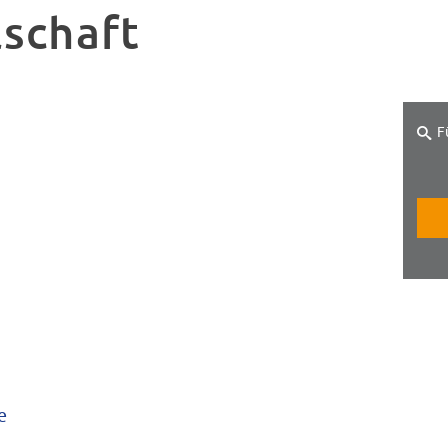
lschaft
F
e