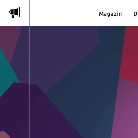
m
Magazin
D