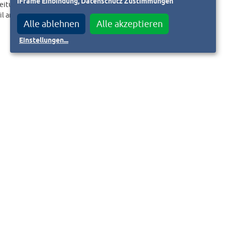
iFrame Einbindung, Datenschutz Zustimmungen
eitungslink an.
il an
Alle ablehnen
Alle akzeptieren
Einstellungen
...