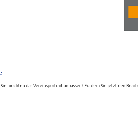
e
d Sie möchten das Vereinsportrait anpassen? Fordern Sie jetzt den Bearb
 die hinterlegte E-Mail-Adresse. Bei Fragen schreiben Sie uns eine E-Ma
LINK ANFORDERN