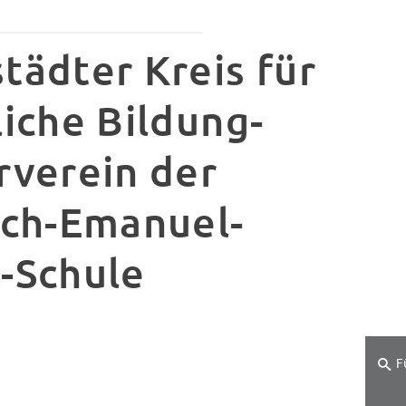
tädter Kreis für
iche Bildung-
rverein der
ich-Emanuel-
-Schule
F