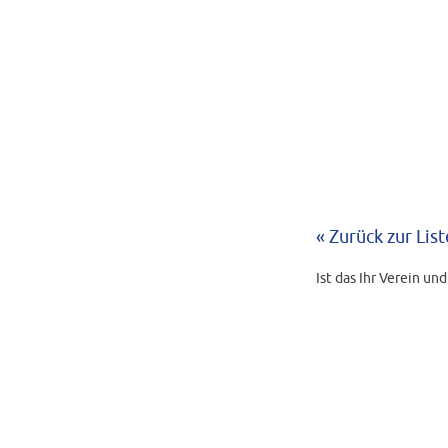
« Zurück zur List
Ist das Ihr Verein un
Diesen senden wir an
vereine@heag.de
.
BEARBEITUNGS