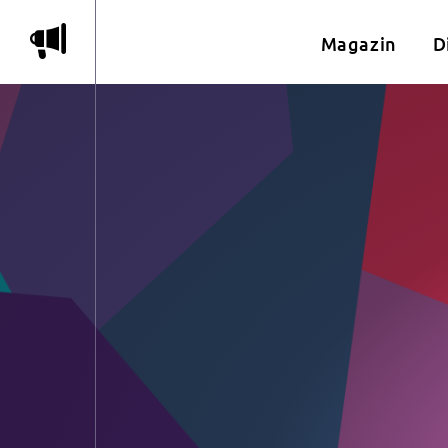
m
Magazin
D