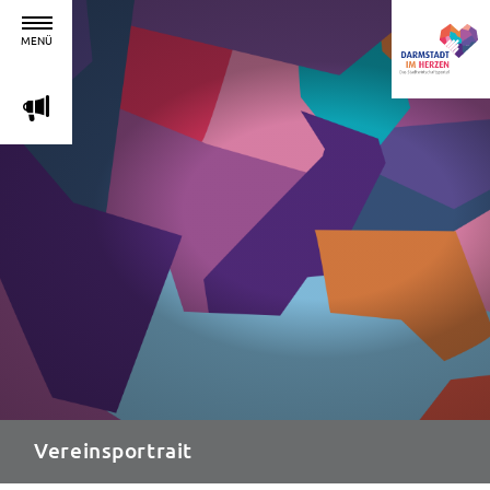
MENÜ
m
Vereinsportrait