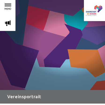
MENÜ
m
Vereinsportrait