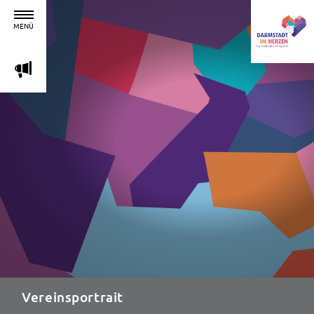
MENÜ
m
Vereinsportrait