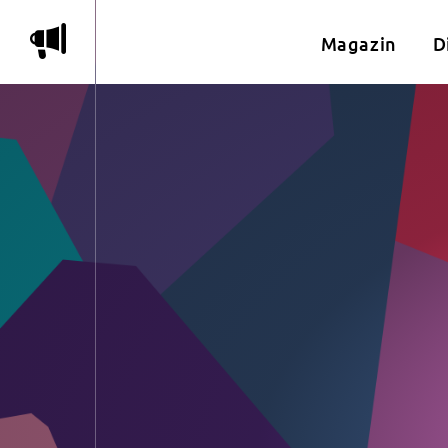
m
Magazin
D