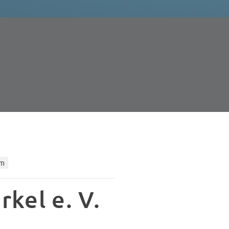
um
rkel e. V.