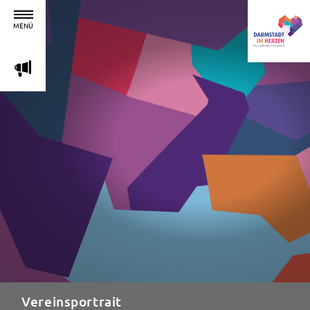
MENÜ
m
Vereinsportrait