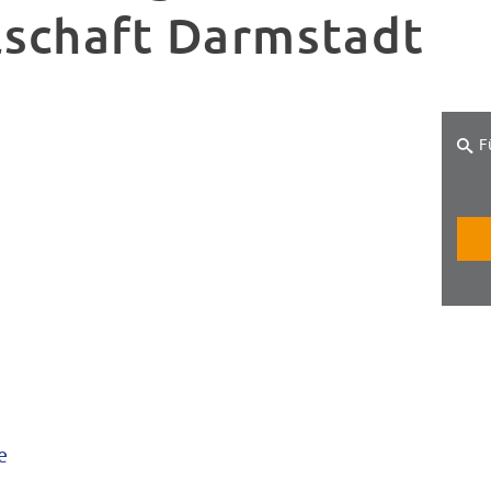
lschaft Darmstadt
F
e