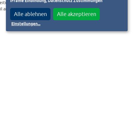
iFrame Einbindung, Datenschutz Zustimmungen
eitungslink an.
il an
Alle ablehnen
Alle akzeptieren
Einstellungen
...