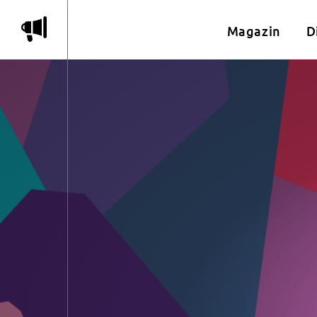
m
Magazin
D