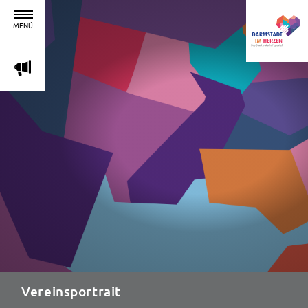
MENÜ
m
Vereinsportrait