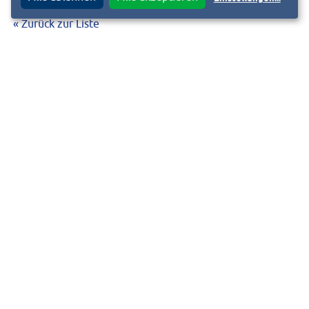
« Zurück zur Liste
Ist das Ihr Verein und Sie möchten das Vereinsportrait anpassen?
Fordern Sie jetzt den Bearbeitungslink an. Diesen senden wir an die
hinterlegte E-Mail-Adresse. Bei Fragen schreiben Sie uns eine E-Mail an
vereine@heag.de
.
BEARBEITUNGSLINK ANFORDERN
Kontakt