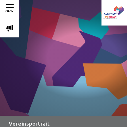
MENÜ
m
Vereinsportrait