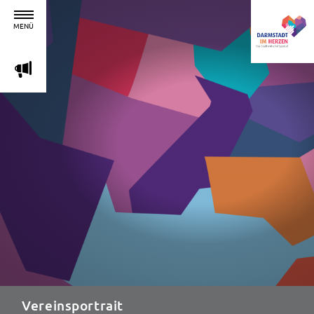
MENÜ
m
Vereinsportrait