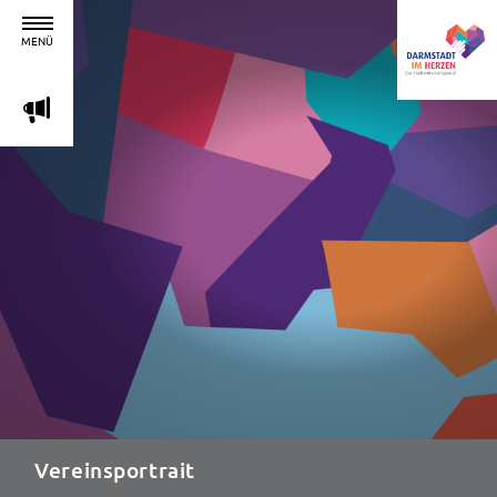
MENÜ
m
Vereinsportrait