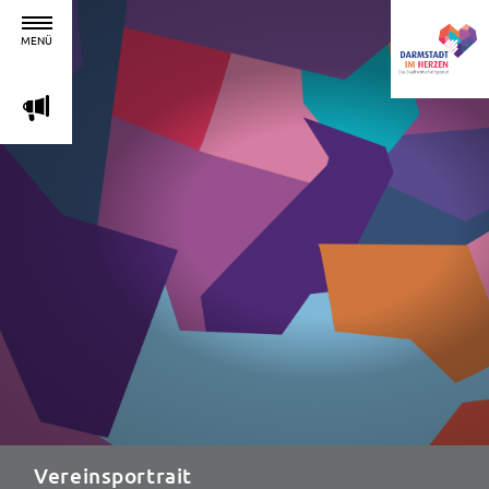
MENÜ
m
Vereinsportrait