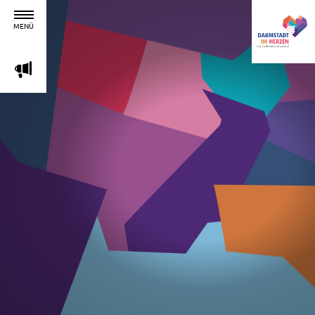
MENÜ
m