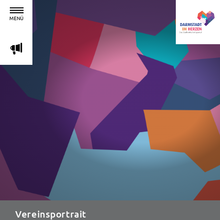
MENÜ
m
Vereinsportrait