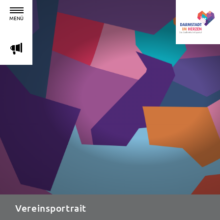
MENÜ
m
Vereinsportrait