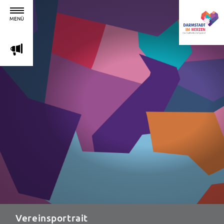
MENÜ
m
Vereinsportrait