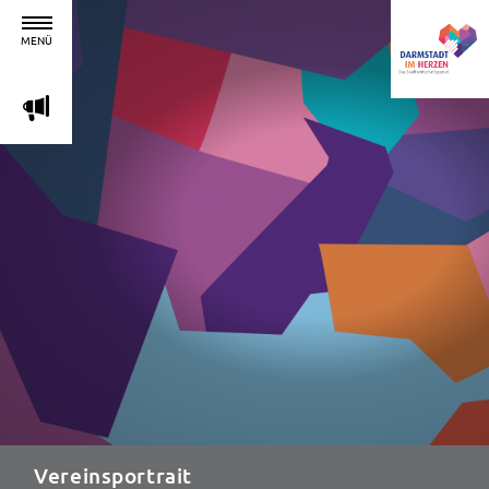
MENÜ
m
Vereinsportrait