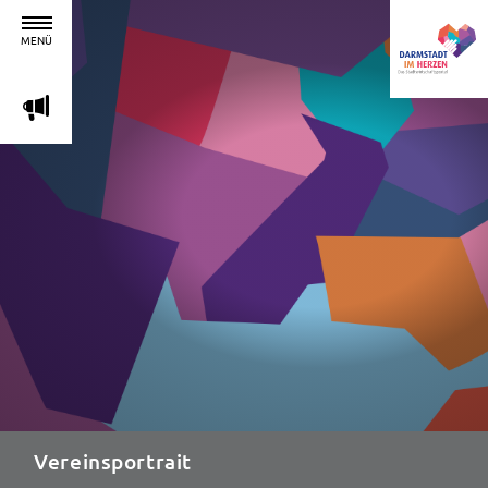
MENÜ
m
Vereinsportrait