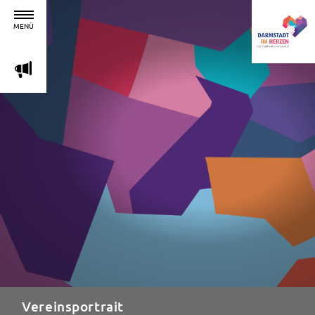
MENÜ
m
Vereinsportrait