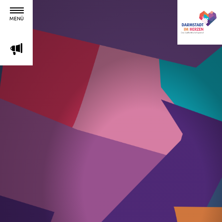
MENÜ
m