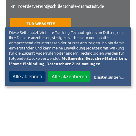
foerderverein@schillerschule-darmstadt.de
ZUR WEBSEITE
Diese Seite nutzt Website Tracking-Technologien von Dritten, um
ihre Dienste anzubieten, stetig zu verbessern und Inhalte
entsprechend der Interessen der Nutzer anzuzeigen. Ich bin damit
einverstanden und kann meine Einwilligung jederzeit mit Wirkung
für die Zukunft widerrufen oder ändern. Technologien werden für
Ansprechpartner:
folgende Zwecke verwendet:
Multimedia, Besucher-Statistiken,
iFrame Einbindung, Datenschutz Zustimmungen
Vorstand des Vereins
Alle ablehnen
Alle akzeptieren
foerderverein@schillerschule-darmstadt.de
Einstellungen
...
« Zurück zur Liste
Ist das Ihr Verein und Sie möchten das Vereinsportrait anpassen?
Fordern Sie jetzt den Bearbeitungslink an. Diesen senden wir an die
hinterlegte E-Mail-Adresse. Bei Fragen schreiben Sie uns eine E-Mail an