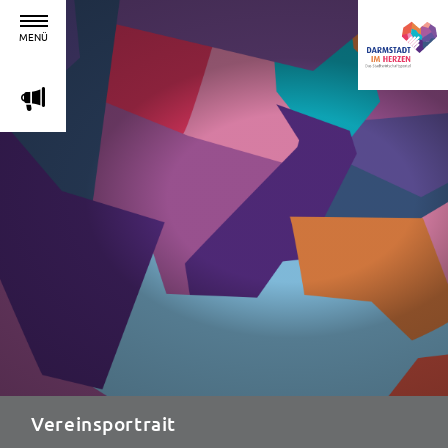
MENÜ
m
Vereinsportrait