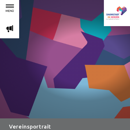
MENÜ
m
Vereinsportrait