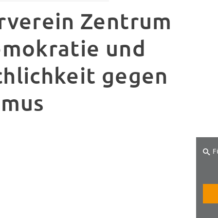
rverein Zentrum
emokratie und
hlichkeit gegen
smus
F