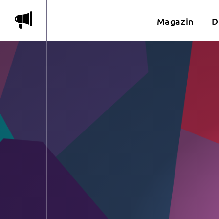
m
Magazin
D