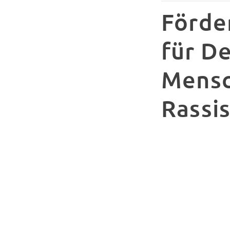
Förde
für D
Mensc
Rassi