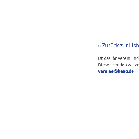
« Zurück zur List
Ist das Ihr Verein un
Diesen senden wir an
vereine@heag.de
.
BEARBEITUNGS