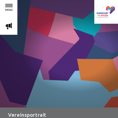
MENÜ
m
Vereinsportrait