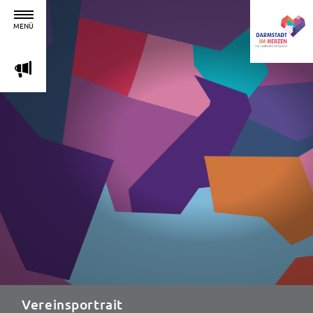
MENÜ
m
Vereinsportrait