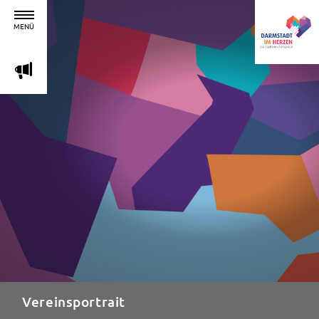
MENÜ
m
Vereinsportrait