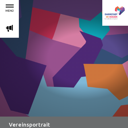
MENÜ
m
Vereinsportrait