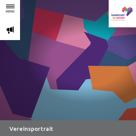
MENÜ
m
Vereinsportrait