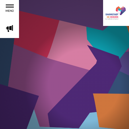
MENÜ
m