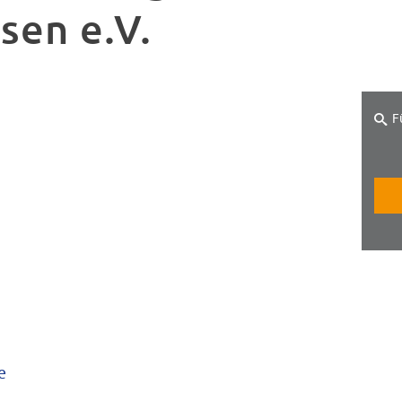
sen e.V.
F
e