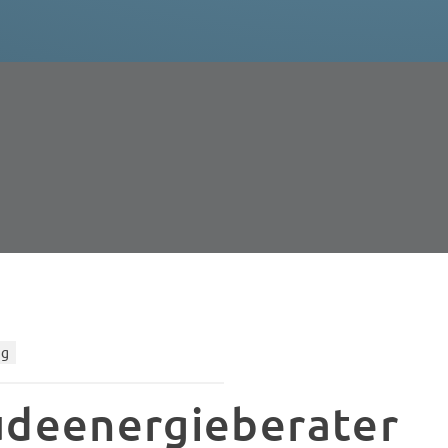
ng
deenergieberater