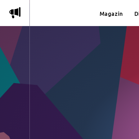
m
Magazin
D