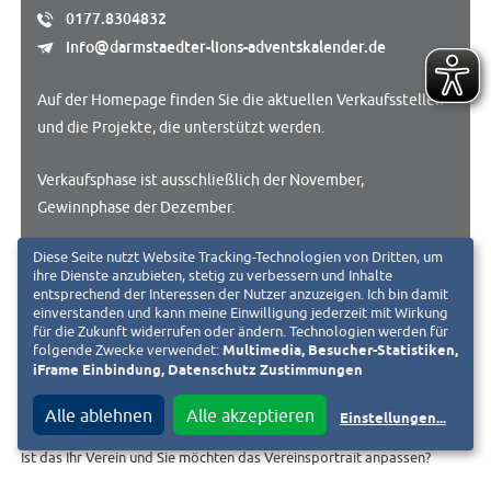
0177.8304832
info@darmstaedter-lions-adventskalender.de
Auf der Homepage finden Sie die aktuellen Verkaufsstellen
und die Projekte, die unterstützt werden.
Verkaufsphase ist ausschließlich der November,
Gewinnphase der Dezember.
Diese Seite nutzt Website Tracking-Technologien von Dritten, um
ihre Dienste anzubieten, stetig zu verbessern und Inhalte
ZUR WEBSEITE
entsprechend der Interessen der Nutzer anzuzeigen. Ich bin damit
einverstanden und kann meine Einwilligung jederzeit mit Wirkung
für die Zukunft widerrufen oder ändern. Technologien werden für
folgende Zwecke verwendet:
Multimedia, Besucher-Statistiken,
iFrame Einbindung, Datenschutz Zustimmungen
Alle ablehnen
Alle akzeptieren
« Zurück zur Liste
Einstellungen
...
Ist das Ihr Verein und Sie möchten das Vereinsportrait anpassen?
Fordern Sie jetzt den Bearbeitungslink an. Diesen senden wir an die