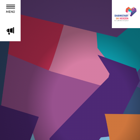
MENÜ
m