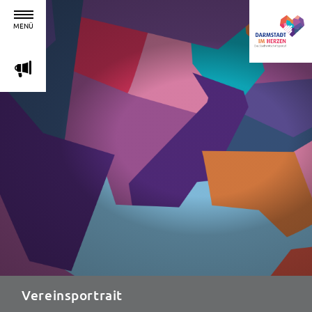
MENÜ
m
Vereinsportrait