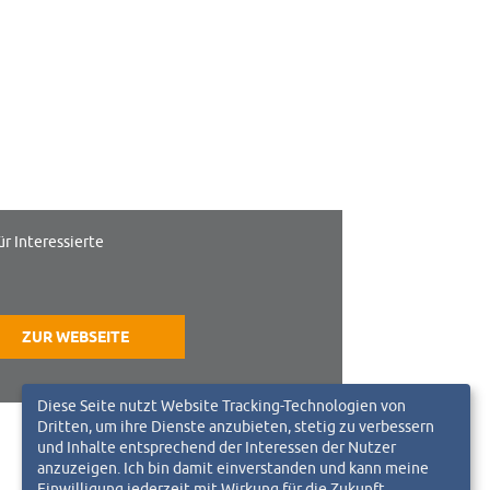
ür Interessierte
ZUR WEBSEITE
Diese Seite nutzt Website Tracking-Technologien von
Dritten, um ihre Dienste anzubieten, stetig zu verbessern
und Inhalte entsprechend der Interessen der Nutzer
anzuzeigen. Ich bin damit einverstanden und kann meine
Einwilligung jederzeit mit Wirkung für die Zukunft