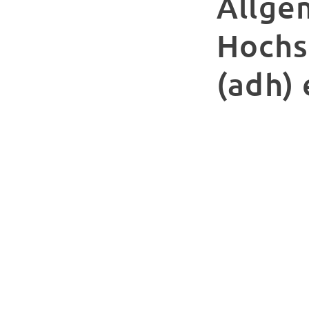
Allge
Hochs
(adh) 