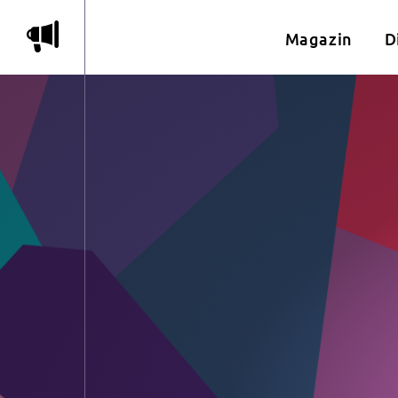
m
Magazin
D