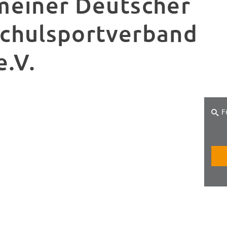
meiner Deutscher
chulsportverband
e.V.
F