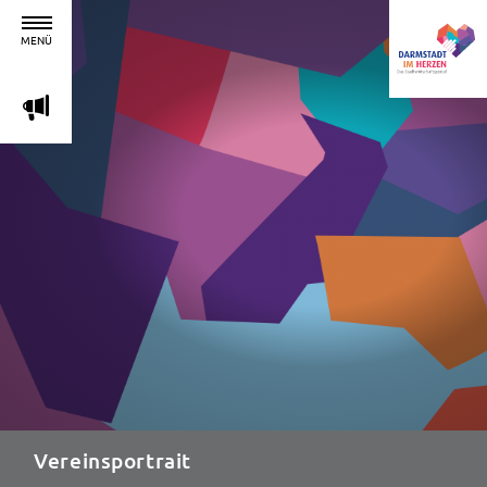
MENÜ
m
Vereinsportrait