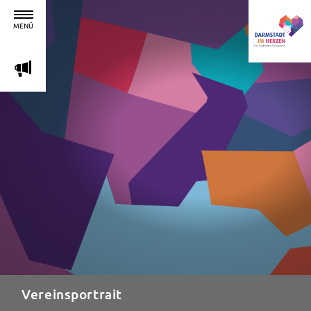
MENÜ
m
Vereinsportrait