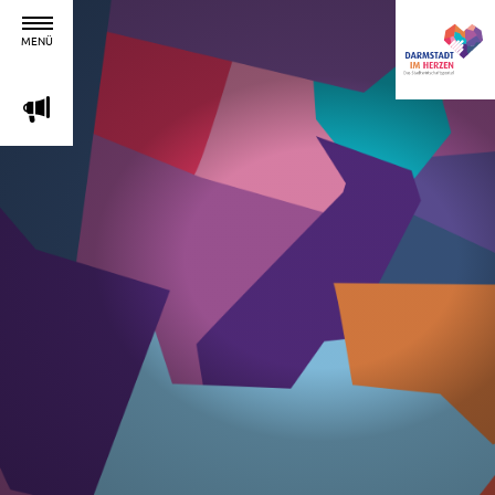
MENÜ
m