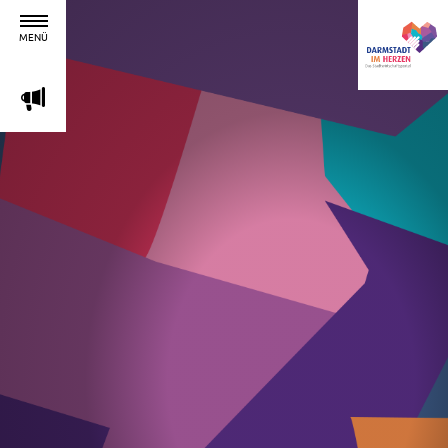
MENÜ
m