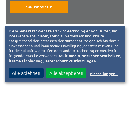
ZUR WEBSEITE
Diese Seite nutzt Website Tracking-Technologien von Dritten, um
Ansprechpartner:
ihre Dienste anzubieten, stetig zu verbessern und Inhalte
entsprechend der Interessen der Nutzer anzuzeigen. Ich bin damit
einverstanden und kann meine Einwilligung jederzeit mit Wirkung
Elke Perscheid
für die Zukunft widerrufen oder ändern. Technologien werden für
folgende Zwecke verwendet:
Multimedia, Besucher-Statistiken,
Geschäftsführerin
iFrame Einbindung, Datenschutz Zustimmungen
geschaeftsstelle@asc-darmstadt.de
Alle ablehnen
Alle akzeptieren
Einstellungen
...
« Zurück zur Liste
Ist das Ihr Verein und Sie möchten das Vereinsportrait anpassen?
Fordern Sie jetzt den Bearbeitungslink an. Diesen senden wir an die
hinterlegte E-Mail-Adresse. Bei Fragen schreiben Sie uns eine E-Mail an
vereine@heag.de
.